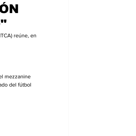
IÓN
"
(ITCA) reúne, en 
 el mezzanine 
do del fútbol 