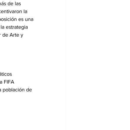
ás de las 
centivaron la 
posición es una 
la estrategia 
r de Arte y 
áticos 
a FIFA 
a población de 