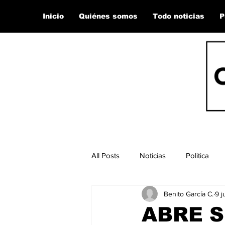
Inicio
Quiénes somos
Todo noticias
P
All Posts
Noticias
Politica
Benito García C.
9 j
ABRE S