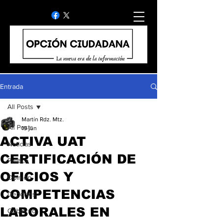
Entrada
All Posts
Martín Rdz. Mtz.
All Posts
19 jun
ACTIVA UAT
Noticias
CERTIFICACIÓN DE
Politica
OFICIOS Y
Opinion
COMPETENCIAS
Deportes
LABORALES EN
Gobierno