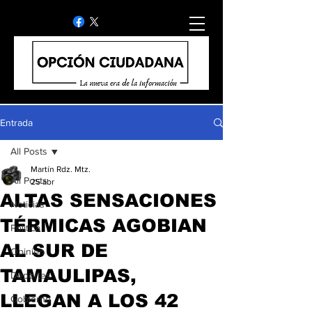
Entrada
All Posts
Martín Rdz. Mtz.
All Posts
25 abr
ALTAS SENSACIONES
Noticias
TÉRMICAS AGOBIAN
Politica
AL SUR DE
Opinion
TAMAULIPAS,
Deportes
LLEGAN A LOS 42
Gobierno