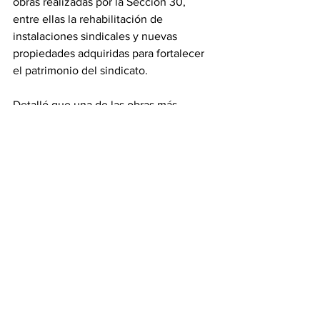
obras realizadas por la Sección 30, 
entre ellas la rehabilitación de 
instalaciones sindicales y nuevas 
propiedades adquiridas para fortalecer 
el patrimonio del sindicato.
Detalló que una de las obras más 
importantes fue la rehabilitación del 
edificio sindical ubicado en el 16, el cual 
dijo tenía años sin recibir 
mantenimiento y presentaba deterioro 
considerable, especialmente en su 
auditorio.
“El auditorio se nos estaba cayendo, ya 
lo tenemos remodelado. Hicimos otro 
edificio de SARTET, compramos una 
casa más para el maestro y 
regularizamos propiedades del 