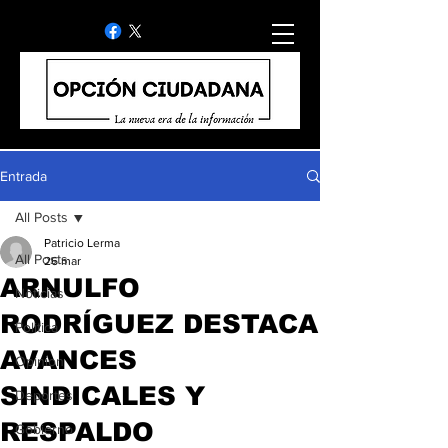
Entrada
All Posts
Patricio Lerma
All Posts
26 mar
ARNULFO
Noticias
RODRÍGUEZ DESTACA
Politica
AVANCES
Opinion
SINDICALES Y
Deportes
RESPALDO
Gobierno