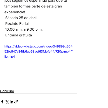
¡Los seguimos esperando para que tú 
también formes parte de esta gran 
experiencia!
 Sábado 25 de abril
 Recinto Ferial
 10:00 a.m. a 9:00 p.m.
 Entrada gratuita
https://video.wixstatic.com/video/349899_604
52fe947a84fb6ab63aef63fdefe44/720p/mp4/f
ile.mp4
Gobierno