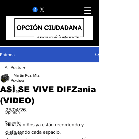
Entrada
All Posts
Martín Rdz. Mtz.
All Posts
25 abr
ASÍ SE VIVE DIFZania
Noticias
(VIDEO)
Politica
25/04/26.
Opinion
Deportes
Niñas y niños ya están recorriendo y 
disfrutando cada espacio.
Gobierno