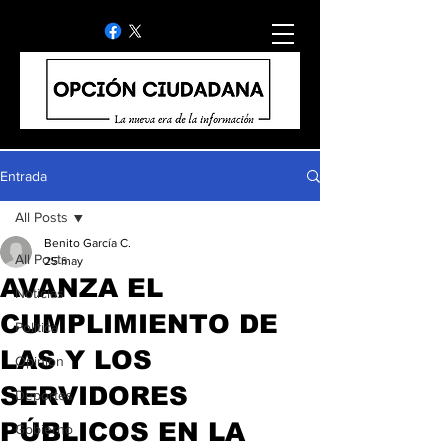
Entrada
All Posts
Benito García C.
All Posts
25 may
AVANZA EL
Noticias
CUMPLIMIENTO DE
Politica
LAS Y LOS
Opinion
SERVIDORES
Deportes
PÚBLICOS EN LA
Gobierno