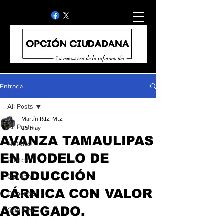
Entrada
All Posts
Martín Rdz. Mtz.
All Posts
25 may
AVANZA TAMAULIPAS
Noticias
EN MODELO DE
Politica
PRODUCCIÓN
Opinion
CÁRNICA CON VALOR
Deportes
AGREGADO.
Gobierno