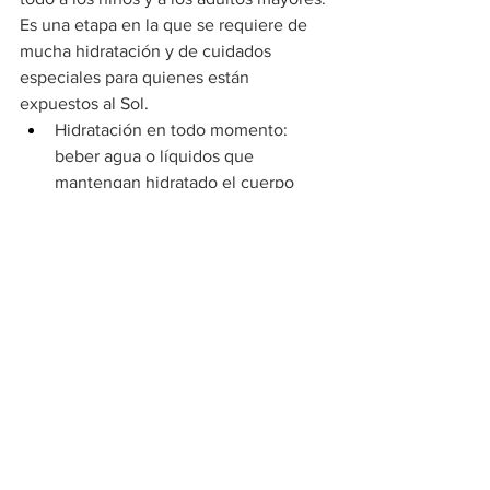
Es una etapa en la que se requiere de 
mucha hidratación y de cuidados 
especiales para quienes están 
expuestos al Sol.
Hidratación en todo momento: 
beber agua o líquidos que 
mantengan hidratado el cuerpo 
será esencial para evitar golpes de 
calor.
Evitar la exposición al Sol: entre las 
10:00 de la mañana y las 4:00 de la 
tarde los rayos del Sol podrían 
causar daños en tu piel, además de 
provocarte deshidratación. 
Utiliza ropa ligera, de preferencia 
con colores claros. Aunque el uso 
de ropa negra