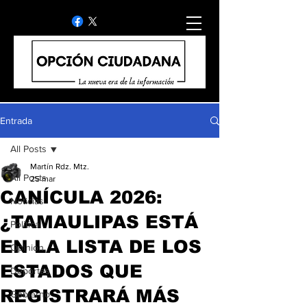
Entrada
All Posts
Martín Rdz. Mtz.
All Posts
25 mar
CANÍCULA 2026:
Noticias
¿TAMAULIPAS ESTÁ
Politica
EN LA LISTA DE LOS
Opinion
ESTADOS QUE
Deportes
REGISTRARÁ MÁS
Gobierno