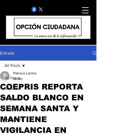
Entrada
All Posts
Patricio Lerma
All Posts
13 abr
COEPRIS REPORTA
Noticias
SALDO BLANCO EN
Politica
SEMANA SANTA Y
Opinion
MANTIENE
Deportes
VIGILANCIA EN
Gobierno