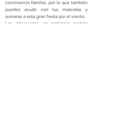
convivencia familiar, por lo que también 
puedes acudir con tus mascotas y 
sumarse a esta gran fiesta por el viento.
Los interesados en participar podrán 
registrarse a través del siguiente link: 
https://forms.gle/qACKfvyJjAiRHvLN7
Gobierno
Ver todo
Entradas recientes