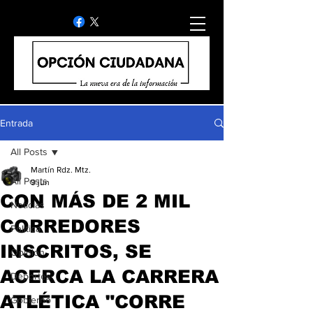
Entrada
All Posts
Martín Rdz. Mtz.
All Posts
9 jun
CON MÁS DE 2 MIL
Noticias
CORREDORES
Politica
INSCRITOS, SE
Opinion
ACERCA LA CARRERA
Deportes
ATLÉTICA "CORRE
Gobierno