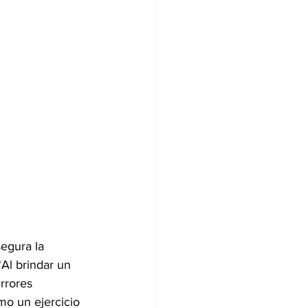
egura la 
“Al brindar un 
rrores 
o un ejercicio 