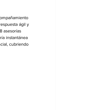
acompañamiento 
espuesta ágil y 
8 asesorías 
ía instantánea 
cial, cubriendo 