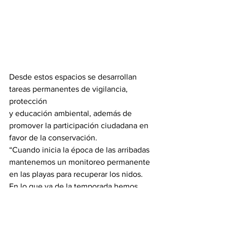
Desde estos espacios se desarrollan 
tareas permanentes de vigilancia, 
protección
y educación ambiental, además de 
promover la participación ciudadana en 
favor de la conservación.
“Cuando inicia la época de las arribadas 
mantenemos un monitoreo permanente 
en las playas para recuperar los nidos. 
En lo que va de la temporada hemos 
rescatado alrededor de 330 mil huevos 
y llevamos entre 220 y 230 mil crías 
liberadas al mar”, explicó.