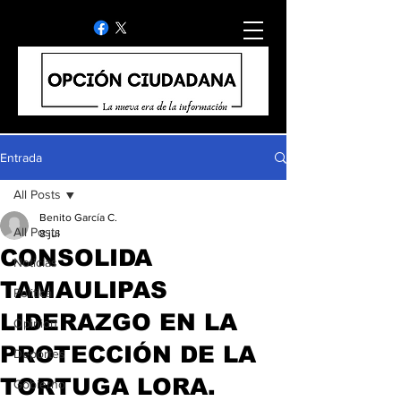
Entrada
All Posts
Benito García C.
All Posts
8 jul
CONSOLIDA
Noticias
TAMAULIPAS
Politica
LIDERAZGO EN LA
Opinion
PROTECCIÓN DE LA
Deportes
TORTUGA LORA.
Gobierno