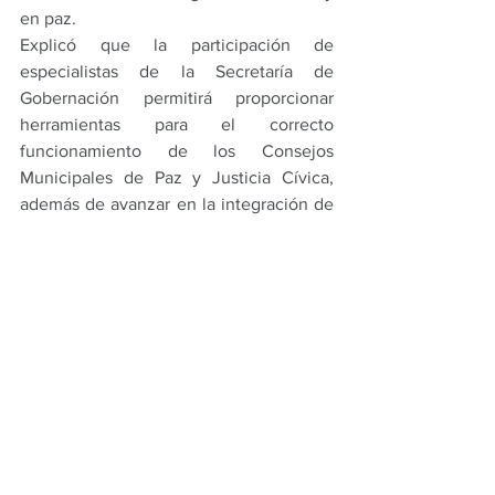
en paz.
Explicó que la participación de 
especialistas de la Secretaría de 
Gobernación permitirá proporcionar 
herramientas para el correcto 
funcionamiento de los Consejos 
Municipales de Paz y Justicia Cívica, 
además de avanzar en la integración de 
estos municipios al Consejo Estatal de 
Paz y Justicia Cívica, presidido por el 
gobernador Américo Villarreal Anaya.
Finalmente, hizo un llamado a las 
autoridades municipales a mantener el 
compromiso con la atención de las 
causas que generan violencia, 
fortaleciendo los mecanismos de justicia 
cívica y promoviendo acciones 
coordinadas que contribuyan al 