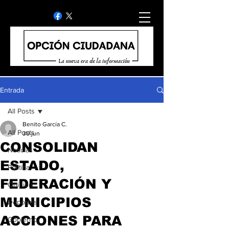
Entrada
All Posts
Benito García C.
All Posts
30 jun
CONSOLIDAN
Noticias
ESTADO,
Politica
FEDERACIÓN Y
Opinion
MUNICIPIOS
Deportes
ACCIONES PARA
Gobierno