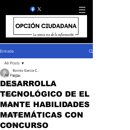
Entrada
All Posts
Benito García C.
All Posts
4 jun
DESARROLLA
Noticias
TECNOLÓGICO DE EL
Politica
MANTE HABILIDADES
Opinion
MATEMÁTICAS CON
Deportes
CONCURSO
Gobierno