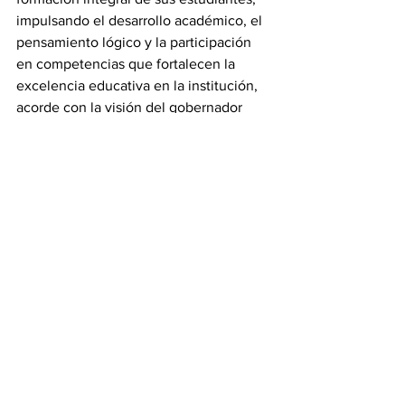
impulsando el desarrollo académico, el 
pensamiento lógico y la participación 
en competencias que fortalecen la 
excelencia educativa en la institución, 
acorde con la visión del gobernador 
Américo Villarreal Anaya y del 
secretario de Educación, Miguel Ángel 
Valdez García.
Gobierno
Ver todo
Entradas recientes