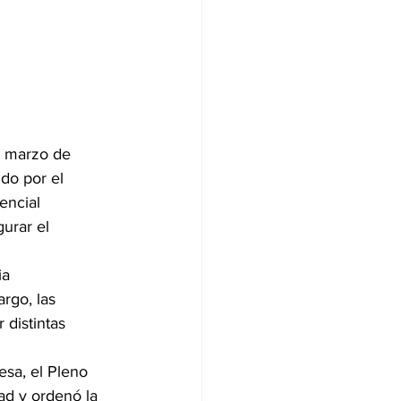
e marzo de 
do por el 
encial 
urar el 
ia 
rgo, las 
 distintas 
esa, el Pleno 
ad y ordenó la 