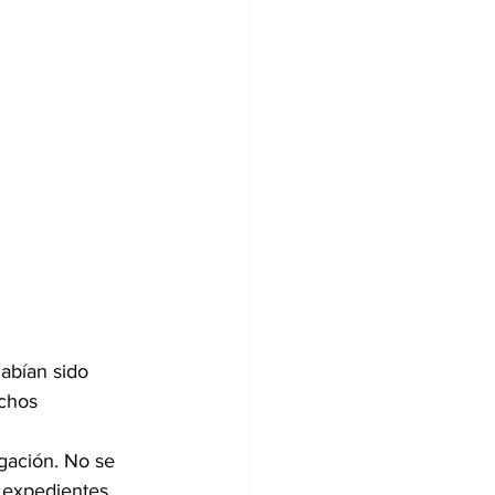
abían sido 
ichos 
gación. No se 
n expedientes 