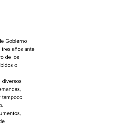
 de Gobierno 
 tres años ante 
ro de los 
bidos o 
 diversos 
demandas, 
 y tampoco 
o.
cumentos, 
de 