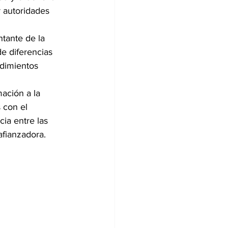
 autoridades 
tante de la 
e diferencias 
edimientos 
ación a la 
 con el 
ia entre las 
afianzadora.