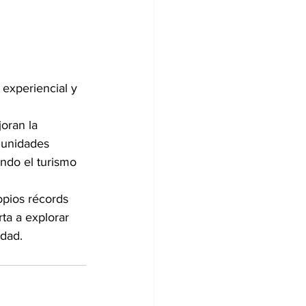
experiencial y 
oran la 
munidades 
ndo el turismo 
opios récords 
ta a explorar 
idad.