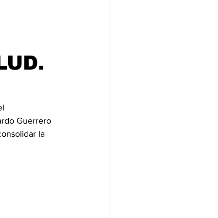
O
LUD.
l 
ardo Guerrero 
onsolidar la 