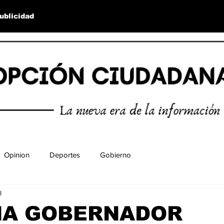
ublicidad
Opinion
Deportes
Gobierno
l
NA GOBERNADOR