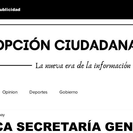
ublicidad
Opinion
Deportes
Gobierno
may
CA SECRETARÍA GE