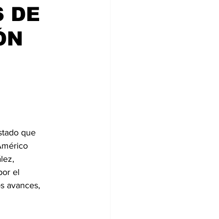
 DE
ÓN
stado que 
Américo 
lez, 
or el 
os avances, 