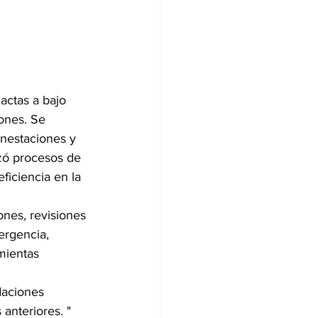
actas a bajo 
ones. Se 
onestaciones y 
izó procesos de 
ficiencia en la 
ones, revisiones 
ergencia, 
mientas 
daciones 
nteriores. " 