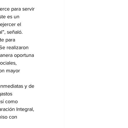
erce para servir 
ste es un 
ejercer el 
l”, señaló.
te para 
Se realizaron 
manera oportuna 
ciales, 
con mayor 
 inmediatas y de 
astos 
así como 
ación Integral, 
iso con 