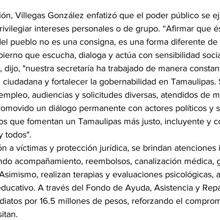
ón, Villegas González enfatizó que el poder público se ej
rivilegiar intereses personales o de grupo. “Afirmar que é
del pueblo no es una consigna, es una forma diferente de 
ierno que escucha, dialoga y actúa con sensibilidad socia
 dijo, "nuestra secretaría ha trabajado de manera constan
n ciudadana y fortalecer la gobernabilidad en Tamaulipas. 
 empleo, audiencias y solicitudes diversas, atendidos de 
romovido un diálogo permanente con actores políticos y so
os que fomentan un Tamaulipas más justo, incluyente y 
y todos".
n a víctimas y protección jurídica, se brindan atenciones
ndo acompañamiento, reembolsos, canalización médica, g
. Asimismo, realizan terapias y evaluaciones psicológicas, 
ducativo. A través del Fondo de Ayuda, Asistencia y Repar
iatos por 16.5 millones de pesos, reforzando el comprom
itan.