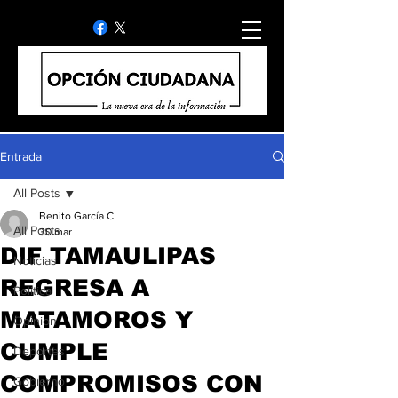
Entrada
All Posts
Benito García C.
All Posts
30 mar
DIF TAMAULIPAS
Noticias
REGRESA A
Politica
MATAMOROS Y
Opinion
CUMPLE
Deportes
COMPROMISOS CON
Gobierno