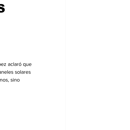
S
pez aclaró que 
aneles solares 
os, sino 