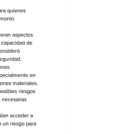
ra quienes 
imonio 
eran aspectos 
a capacidad de 
consideró 
eguridad.
enos 
specialmente en 
iones materiales.
osibles riesgos 
 necesarias 
edan acceder a 
 un riesgo para 