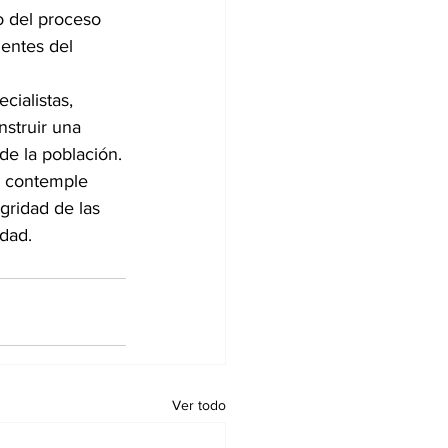
o del proceso 
ientes del 
ialistas, 
nstruir una 
de la población.
e contemple 
egridad de las 
idad.
Ver todo