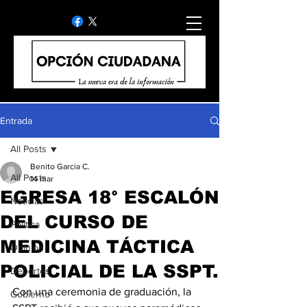
Entrada
All Posts
Benito García C.
All Posts
14 mar
EGRESA 18° ESCALÓN
Noticias
DEL CURSO DE
Politica
MEDICINA TÁCTICA
Opinion
POLICIAL DE LA SSPT.
Deportes
Con una ceremonia de graduación, la 
Gobierno