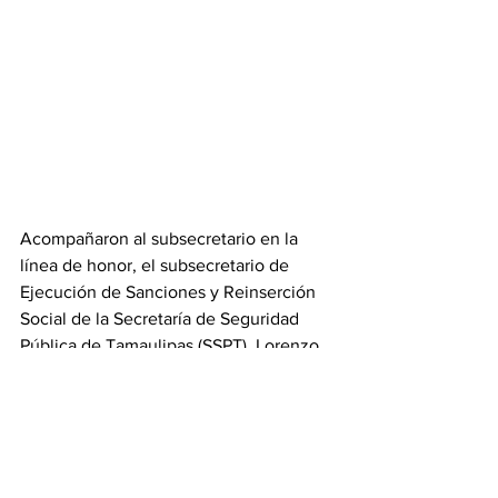
Acompañaron al subsecretario en la 
línea de honor, el subsecretario de 
Ejecución de Sanciones y Reinserción 
Social de la Secretaría de Seguridad 
Pública de Tamaulipas (SSPT), Lorenzo 
Raúl Ruiz Vázquez; así como el 
coordinador y el director de 
Operaciones de la Guardia Estatal, 
Arturo Alonso García De León y José 
Facundo Pacheco Chablé, 