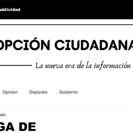
ublicidad
Opinion
Deportes
Gobierno
abr
GA DE