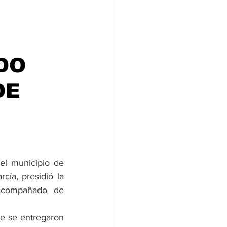
DO
DE
l municipio de 
ía, presidió la 
 acompañado de 
de se entregaron 