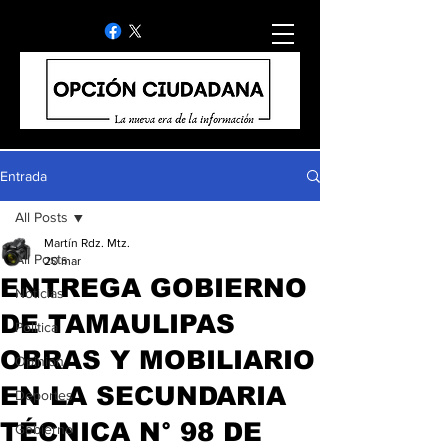
Entrada
All Posts
Martín Rdz. Mtz.
All Posts
20 mar
ENTREGA GOBIERNO
Noticias
DE TAMAULIPAS
Politica
OBRAS Y MOBILIARIO
Opinion
EN LA SECUNDARIA
Deportes
TÉCNICA N° 98 DE
Gobierno