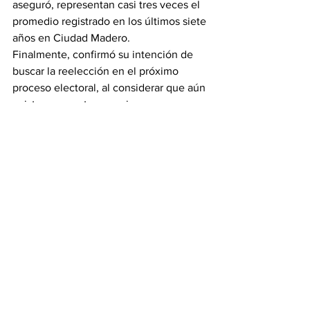
aseguró, representan casi tres veces el 
promedio registrado en los últimos siete 
años en Ciudad Madero.
Finalmente, confirmó su intención de 
buscar la reelección en el próximo 
proceso electoral, al considerar que aún 
existen proyectos y acciones que 
pueden seguir impulsando la 
transformación y el desarrollo del 
municipio.
Noticias
Ver todo
Entradas recientes