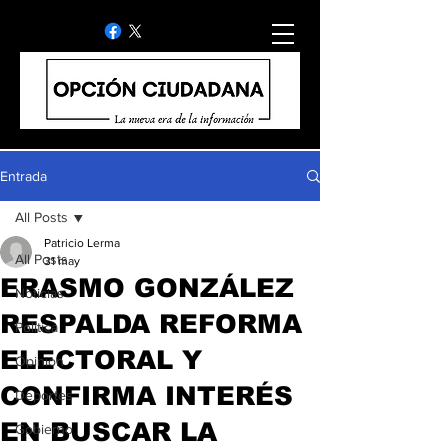
Entrada
All Posts
Patricio Lerma
All Posts
31 may
ERASMO GONZÁLEZ
Noticias
RESPALDA REFORMA
Politica
ELECTORAL Y
Opinion
CONFIRMA INTERÉS
Deportes
EN BUSCAR LA
Gobierno