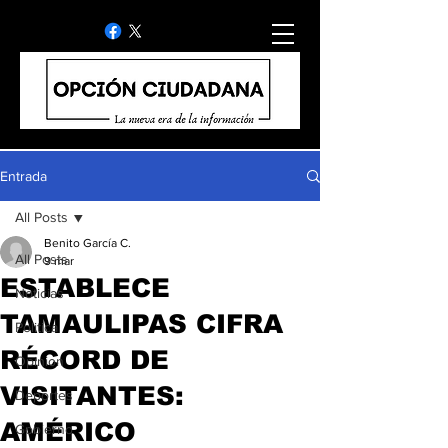
Entrada
All Posts
Benito García C.
All Posts
9 mar
ESTABLECE
Noticias
TAMAULIPAS CIFRA
Politica
RÉCORD DE
Opinion
VISITANTES:
Deportes
AMÉRICO
Gobierno