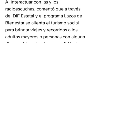
Al interactuar con las y los 
radioescuchas, comentó que a través 
del DIF Estatal y el programa Lazos de 
Bienestar se alienta el turismo social 
para brindar viajes y recorridos a los 
adultos mayores o personas con alguna 
discapacidad y también se refirió a los 
apoyos que ofrece el Fondo Tamaulipas 
para impulsar a los emprendedores 
turísticos.
Gobierno
Ver todo
Entradas recientes