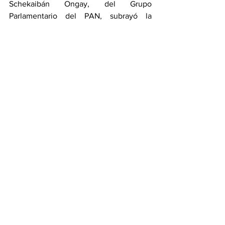
Schekaibán Ongay, del Grupo 
Parlamentario del PAN, subrayó la 
necesidad de fortalecer la coordinación 
institucional para atender retos 
ambientales, hídricos y urbanos 
derivados del cambio climático y el 
crecimiento de las ciudades, 
reconociendo además las acciones de 
conservación ambiental impulsadas por 
la dependencia.
Al concluir su comparecencia, Becker 
Hernández reiteró que la Secretaría 
continuará trabajando con 
responsabilidad, cercanía y visión de 
futuro, fortaleciendo el desarrollo 
urbano y la protección ambiental, bajo la 
visión humanista del gobernador 
Américo Villarreal Anaya.