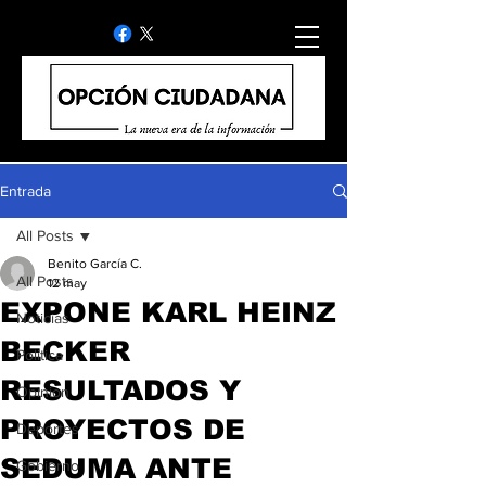
Entrada
All Posts
Benito García C.
All Posts
12 may
EXPONE KARL HEINZ
Noticias
BECKER
Politica
RESULTADOS Y
Opinion
PROYECTOS DE
Deportes
SEDUMA ANTE
Gobierno