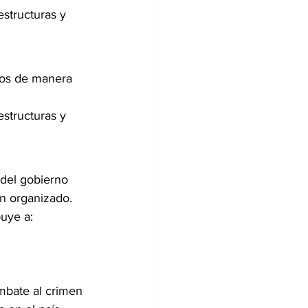
estructuras y 
dos de manera 
estructuras y 
del gobierno 
n organizado. 
buye a:
mbate al crimen 