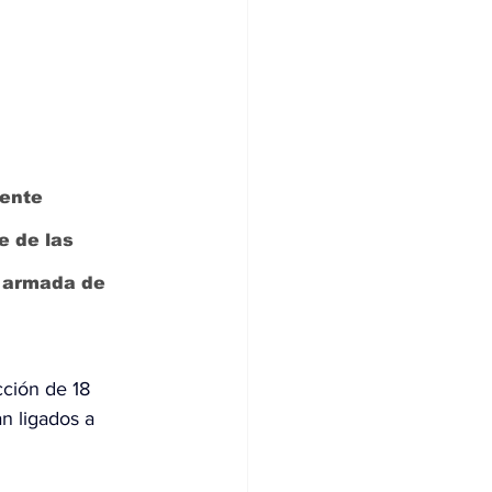
ente 
e de las 
n armada de 
cción de 18 
n ligados a 