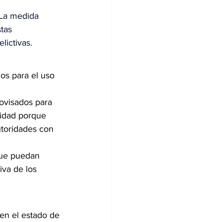
 La medida 
tas 
lictivas.
os para el uso 
rovisados para 
ridad porque 
utoridades con 
que puedan 
iva de los 
 en el estado de 