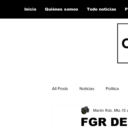
Inicio
Quiénes somos
Todo noticias
P
All Posts
Noticias
Politica
Martín Rdz. Mtz.
13 
FGR DE