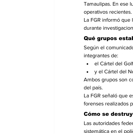
Tamaulipas. En ese l
operativos recientes.
La FGR informó que l
durante investigacion
Qué grupos estab
Según el comunicado 
integrantes de:
el Cártel del Gol
y el Cártel del N
Ambos grupos son con
del país.
La FGR señaló que es
forenses realizados p
Cómo se destruye
Las autoridades fede
sistemática en el po