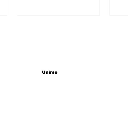
ro newsletter
COMERCIANTES
PDV
Unirse
AMBULANTES
CEL
ESPERAN AUMENTAR
ANI
HASTA 50% SUS
ROD
VENTAS POR EL
CO
REGRESO A CLASES EN
GRA
CD. VICTORIA.
FOM
CIC
VIC