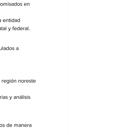
ecomisados en 
 entidad 
al y federal.
ulados a 
 región noreste 
as y análisis 
dos de manera 