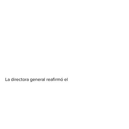
La directora general reafirmó el 
compromiso del Gobierno del Estado, a 
través del IMT, de continuar trabajando 
de manera coordinada para impulsar 
acciones que promuevan la igualdad de 
oportunidades, el bienestar y el 
desarrollo integral de las mujeres.
Gobierno