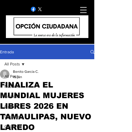
Entrada
All Posts
Benito García C.
All Posts
15 jun
FINALIZA EL
Noticias
MUNDIAL MUJERES
Politica
LIBRES 2026 EN
Opinion
TAMAULIPAS, NUEVO
Deportes
LAREDO
Gobierno