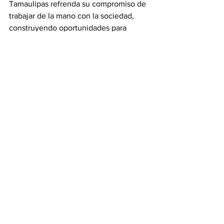
Tamaulipas refrenda su compromiso de 
trabajar de la mano con la sociedad, 
construyendo oportunidades para 
quienes más lo necesitan y avanzando 
en la transformación del estado.
Gobierno
Ver todo
Entradas recientes