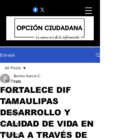
Entrada
All Posts
Benito García C.
All Posts
1 abr
FORTALECE DIF
Noticias
TAMAULIPAS
Politica
DESARROLLO Y
Opinion
CALIDAD DE VIDA EN
Deportes
TULA A TRAVÉS DE
Gobierno