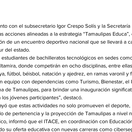
to con el subsecretario Igor Crespo Solís y la Secretaría
as acciones alineadas a la estrategia “Tamaulipas Educa”, 
ón de un encuentro deportivo nacional que se llevará a ca
ur del estado.
a estudiantes de bachilleratos tecnológicos en sedes com
tamira, donde competirán en ocho disciplinas, entre ellas
ya, fútbol, béisbol, natación y ajedrez, en ramas varonil y 
 equipo con dependencias como Turismo, Bienestar, el I
 de Tamaulipas, para brindar una inauguración significat
a los jóvenes participantes”, destacó.
yó que estas actividades no solo promueven el deporte, 
do de pertenencia y la proyección de Tamaulipas a nivel n
co, informó que el ITACE, en coordinación con Educació
ido su oferta educativa con nuevas carreras como ciberse