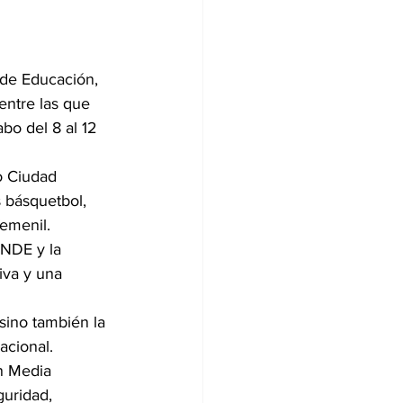
 de Educación, 
entre las que 
bo del 8 al 12 
o Ciudad 
 básquetbol, 
femenil.
NDE y la 
iva y una 
sino también la 
acional.
n Media 
guridad, 