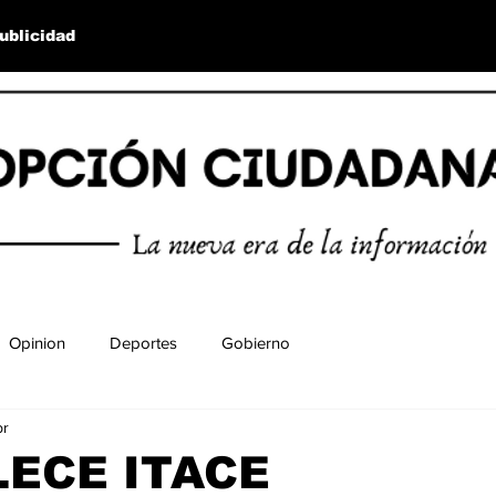
ublicidad
Opinion
Deportes
Gobierno
br
ECE ITACE