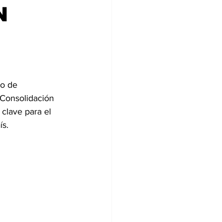
N
do de 
 Consolidación 
clave para el 
ís.