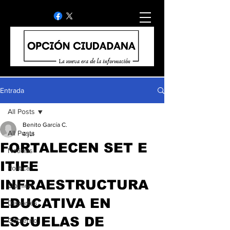
Entrada
All Posts
Benito García C.
All Posts
4 jul
FORTALECEN SET E
Noticias
ITIFE
Politica
INFRAESTRUCTURA
Opinion
EDUCATIVA EN
Deportes
ESCUELAS DE
Gobierno