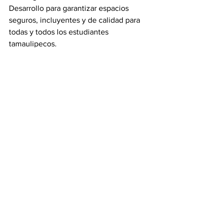
Desarrollo para garantizar espacios 
seguros, incluyentes y de calidad para 
todas y todos los estudiantes 
tamaulipecos.
En los banderazos de arranque de obras 
se contó también con la presencia de la 
subsecretaria de Educación Básica, 
Nora Hilda de los Reyes; Sergio Castillo 
Sagástegui, director del ITIFE; la 
directora de Educación del Gobierno 
Municipal de Tampico, María Alejandra 
Sánchez, así como directivos y 
docentes de cada uno de los planteles 
educativos.
Gobierno