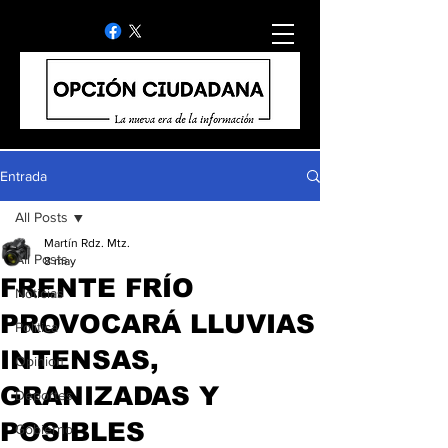
Entrada
All Posts
Martín Rdz. Mtz.
All Posts
8 may
FRENTE FRÍO
Noticias
PROVOCARÁ LLUVIAS
Politica
INTENSAS,
Opinion
GRANIZADAS Y
Deportes
POSIBLES
Gobierno