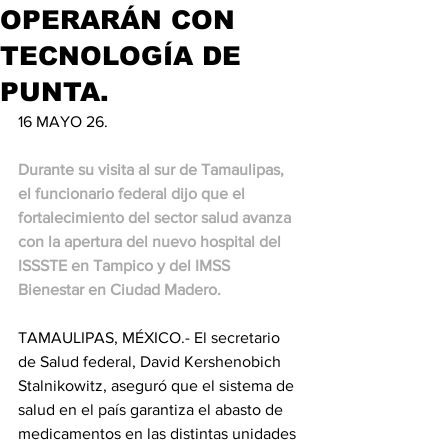
OPERARÁN CON
TECNOLOGÍA DE
PUNTA.
16 MAYO 26.
Durante su visita al sur de Tamaulipas, 
el funcionario federal dijo que el 
fortalecimiento del sector salud avanza 
con la apertura del nuevo hospital del 
ISSSTE en Tampico y del IMSS 
Bienestar en Ciudad Madero.
TAMAULIPAS, MÉXICO.- El secretario 
de Salud federal, David Kershenobich 
Stalnikowitz, aseguró que el sistema de 
salud en el país garantiza el abasto de 
medicamentos en las distintas unidades 