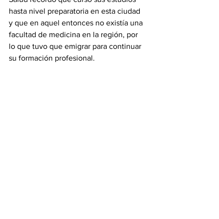
hasta nivel preparatoria en esta ciudad 
y que en aquel entonces no existía una 
facultad de medicina en la región, por 
lo que tuvo que emigrar para continuar 
su formación profesional.
También reconoció el trabajo del rector 
de la Universidad Autónoma de 
Tamaulipas, Dámaso Anaya Alvarado, 
por impulsar herramientas y 
equipamiento para las y los estudiantes.
Durante la ceremonia, observó una 
demostración de reanimación cardiaca 
realizada por alumnos de la Facultad de 
Medicina de la UAT, quienes utilizaron 
tecnología avanzada para prácticas 
clínicas.
Noticias