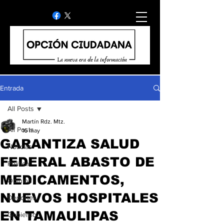
Entrada
All Posts
Martín Rdz. Mtz.
All Posts
16 may
GARANTIZA SALUD
Noticias
FEDERAL ABASTO DE
Politica
MEDICAMENTOS,
Opinion
NUEVOS HOSPITALES
Deportes
EN TAMAULIPAS
Gobierno