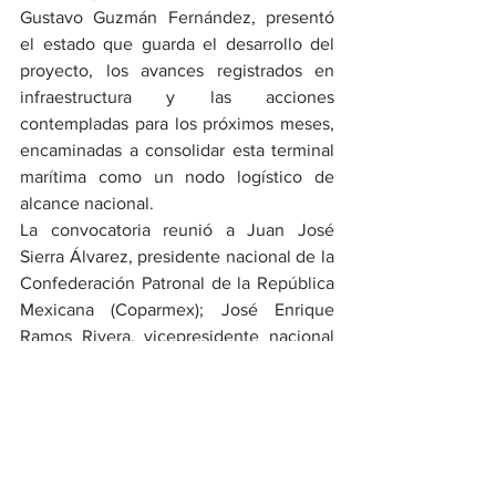
Gustavo Guzmán Fernández, presentó 
el estado que guarda el desarrollo del 
proyecto, los avances registrados en 
infraestructura y las acciones 
contempladas para los próximos meses, 
encaminadas a consolidar esta terminal 
marítima como un nodo logístico de 
alcance nacional.
La convocatoria reunió a Juan José 
Sierra Álvarez, presidente nacional de la 
Confederación Patronal de la República 
Mexicana (Coparmex); José Enrique 
Ramos Rivera, vicepresidente nacional 
de Delegaciones de la Cámara Nacional 
de la Industria de la Transformación 
(Canacintra), y Rómulo Mejía Durán, 
vicepresidente nacional de la Cámara 
Nacional del Autotransporte de Carga 
(Canacar).