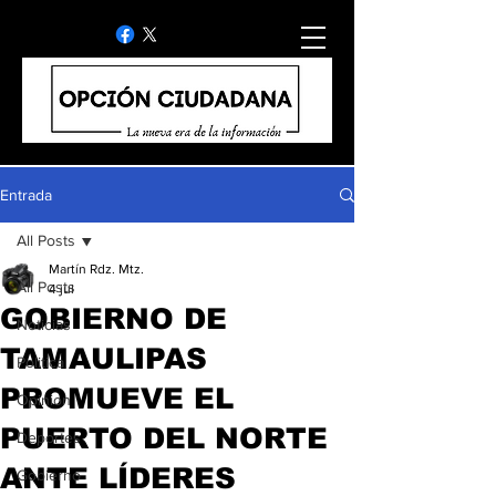
Entrada
All Posts
Martín Rdz. Mtz.
All Posts
4 jul
GOBIERNO DE
Noticias
TAMAULIPAS
Politica
PROMUEVE EL
Opinion
PUERTO DEL NORTE
Deportes
ANTE LÍDERES
Gobierno