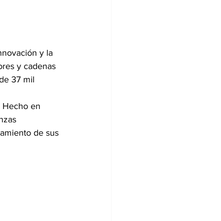
nnovación y la 
ores y cadenas 
de 37 mil 
a Hecho en 
nzas 
namiento de sus 