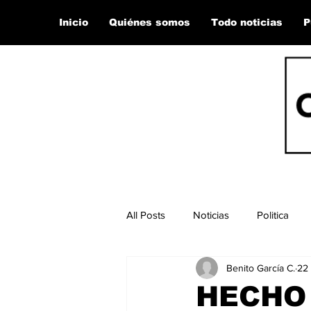
Inicio
Quiénes somos
Todo noticias
P
All Posts
Noticias
Politica
Benito García C.
22
HECHO