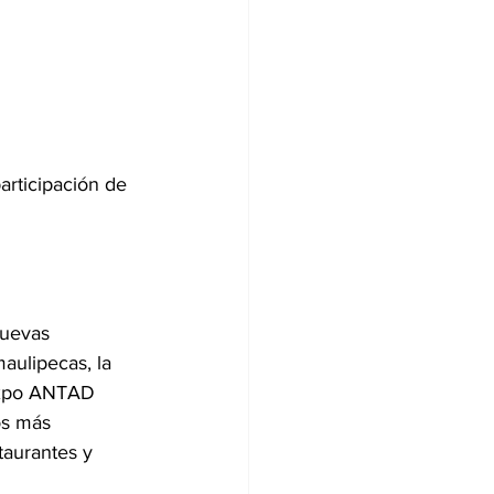
rticipación de 
nuevas 
ulipecas, la 
Expo ANTAD 
os más 
taurantes y 