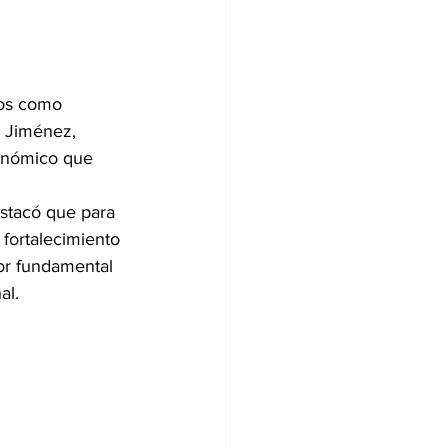
ios como 
 Jiménez, 
conómico que 
stacó que para 
 fortalecimiento 
or fundamental 
al.