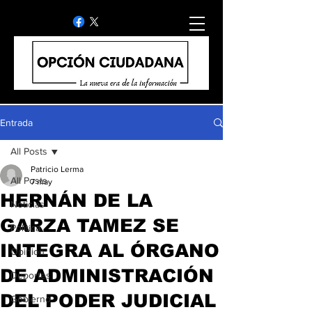
Entrada
All Posts
Patricio Lerma
All Posts
7 may
HERNÁN DE LA
Noticias
GARZA TAMEZ SE
Politica
INTEGRA AL ÓRGANO
Opinion
DE ADMINISTRACIÓN
Deportes
DEL PODER JUDICIAL
Gobierno