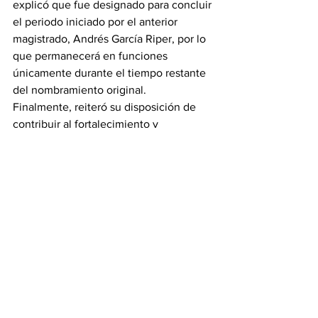
explicó que fue designado para concluir 
el periodo iniciado por el anterior 
magistrado, Andrés García Riper, por lo 
que permanecerá en funciones 
únicamente durante el tiempo restante 
del nombramiento original.
Finalmente, reiteró su disposición de 
contribuir al fortalecimiento y 
modernización del Poder Judicial de 
Tamaulipas en esta nueva etapa 
institucional.
Noticias
Gobierno
Ver todo
Entradas recientes