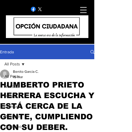
Entrada
All Posts
Benito García C.
All Posts
15 mar
HUMBERTO PRIETO
Noticias
HERRERA ESCUCHA Y
Politica
ESTÁ CERCA DE LA
Opinion
GENTE, CUMPLIENDO
Deportes
CON SU DEBER.
Gobierno