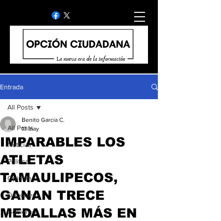
Entrada
All Posts
Benito García C.
All Posts
17 may
IMPARABLES LOS
Noticias
ATLETAS
Politica
TAMAULIPECOS,
Opinion
GANAN TRECE
Deportes
MEDALLAS MÁS EN
Gobierno