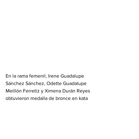
En la rama femenil, Irene Guadalupe 
Sánchez Sánchez, Odette Guadalupe 
Meillón Ferretiz y Ximena Durán Reyes 
obtuvieron medalla de bronce en kata 
por equipos cadete femenil 14-15 años, 
con la dirección de Yesica del Ángel 
Carbajal y Alfredo Ramos.
En frontenis, Irving Hernández Espinosa 
y Abel Hernández se proclamaron 