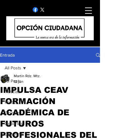
Entrada
All Posts
Martín Rdz. Mtz.
All Posts
12 jun
IMPULSA CEAV
Noticias
FORMACIÓN
Politica
ACADÉMICA DE
Opinion
FUTUROS
Deportes
PROFESIONALES DEL
Gobierno