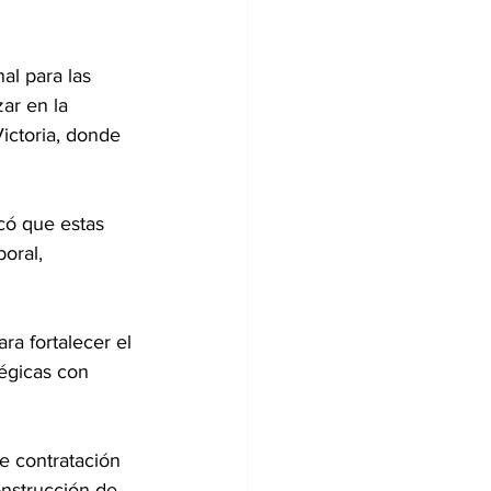
al para las 
ar en la 
ctoria, donde 
acó que estas 
oral, 
ra fortalecer el 
tégicas con 
e contratación 
onstrucción de 