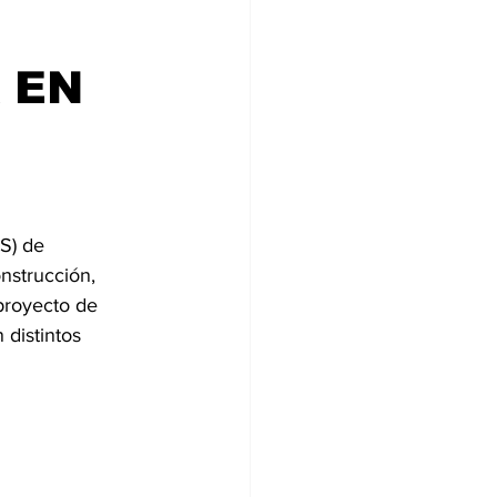
 EN
S) de 
onstrucción, 
proyecto de 
distintos 