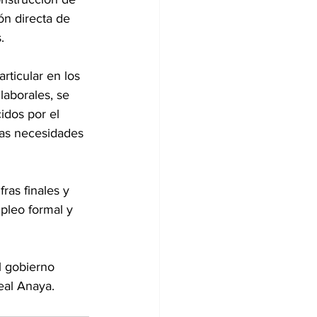
ón directa de 
.
rticular en los 
laborales, se 
idos por el 
las necesidades 
ras finales y 
pleo formal y 
l gobierno 
eal Anaya.