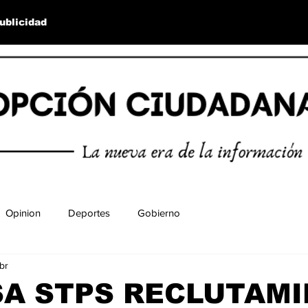
ublicidad
Opinion
Deportes
Gobierno
br
SA STPS RECLUTAM