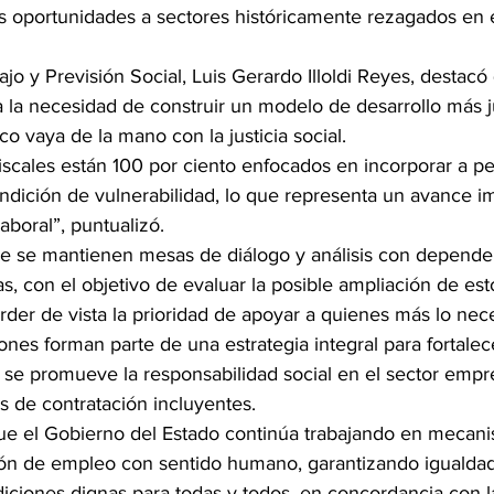
s oportunidades a sectores históricamente rezagados en 
ajo y Previsión Social, Luis Gerardo Illoldi Reyes, destacó
a la necesidad de construir un modelo de desarrollo más j
 vaya de la mano con la justicia social.
fiscales están 100 por ciento enfocados en incorporar a p
ndición de vulnerabilidad, lo que representa un avance i
aboral”, puntualizó.
e se mantienen mesas de diálogo y análisis con depende
s, con el objetivo de evaluar la posible ampliación de est
erder de vista la prioridad de apoyar a quienes más lo nece
ones forman parte de una estrategia integral para fortalec
 se promueve la responsabilidad social en el sector empre
s de contratación incluyentes.
que el Gobierno del Estado continúa trabajando en mecan
ón de empleo con sentido humano, garantizando igualdad
ciones dignas para todas y todos, en concordancia con la