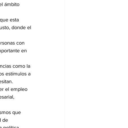
el ámbito 
 que esta 
usto, donde el 
ersonas con 
mportante en 
ncias como la 
os estímulos a 
sitan.
er el empleo 
sarial, 
ismos que 
 de 
 política 