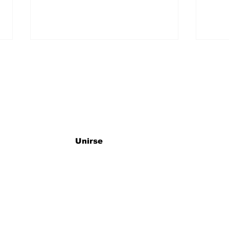
ro newsletter
ACERCA PROGRAMA
COO
Unirse
ESTATAL, GENÉTICA DE
SET
ALTA CALIDAD A LAS Y
FOR
LOS PRODUCTORES
FOR
PECUARIOS.
LA 
TAM