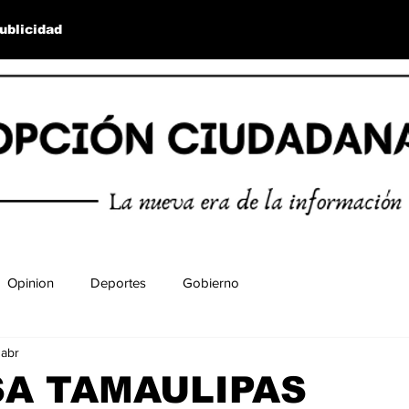
ublicidad
Opinion
Deportes
Gobierno
 abr
SA TAMAULIPAS