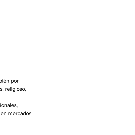
bién por 
 religioso, 
onales, 
a en mercados 