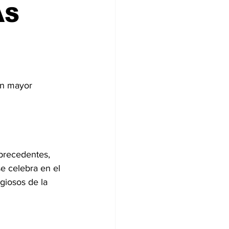
AS
on mayor 
precedentes, 
e celebra en el 
giosos de la 