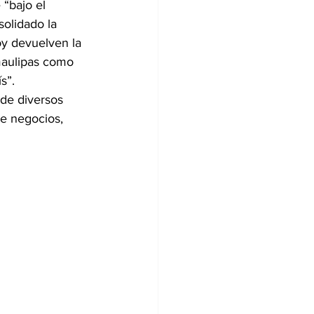
“bajo el 
solidado la 
oy devuelven la 
maulipas como 
s”.
 de diversos 
e negocios, 