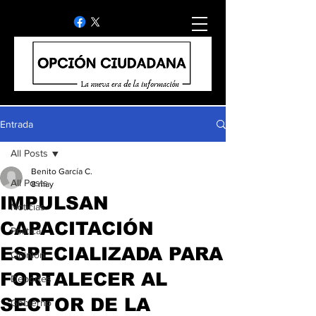
Entrada
All Posts
Benito García C.
All Posts
8 may
IMPULSAN
Noticias
CAPACITACIÓN
Politica
ESPECIALIZADA PARA
Opinion
FORTALECER AL
Deportes
SECTOR DE LA
Gobierno