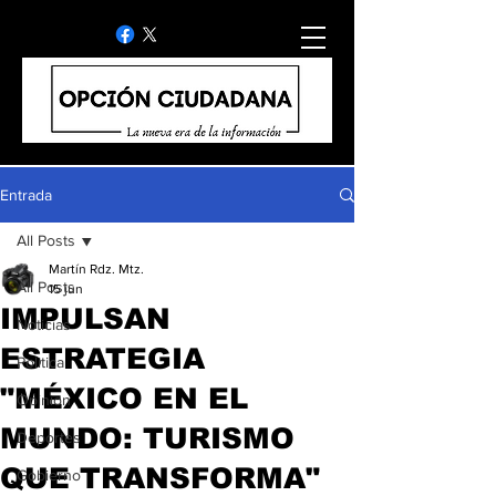
Entrada
All Posts
Martín Rdz. Mtz.
All Posts
15 jun
IMPULSAN
Noticias
ESTRATEGIA
Politica
"MÉXICO EN EL
Opinion
MUNDO: TURISMO
Deportes
QUE TRANSFORMA"
Gobierno