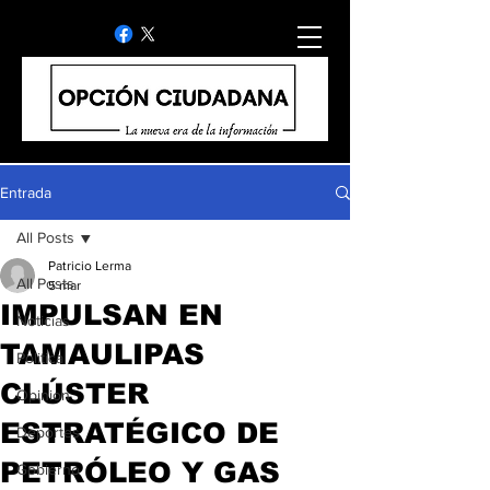
Entrada
All Posts
Patricio Lerma
All Posts
5 mar
IMPULSAN EN
Noticias
TAMAULIPAS
Politica
CLÚSTER
Opinion
ESTRATÉGICO DE
Deportes
PETRÓLEO Y GAS
Gobierno