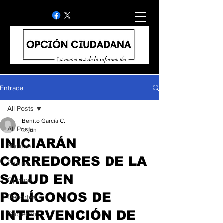
Entrada
All Posts
Benito García C.
All Posts
17 jun
INICIARÁN
Noticias
CORREDORES DE LA
Politica
SALUD EN
Opinion
POLÍGONOS DE
Deportes
INTERVENCIÓN DE
Gobierno