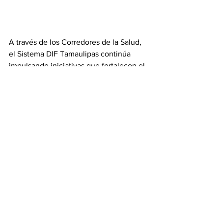
A través de los Corredores de la Salud, 
el Sistema DIF Tamaulipas continúa 
impulsando iniciativas que fortalecen el 
tejido social, promueven el autocuidado 
y generan mejores oportunidades para 
el bienestar de las familias tamaulipecas.
Gobierno
Ver todo
Entradas recientes