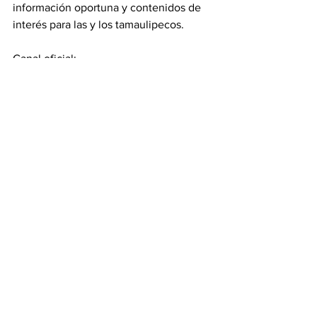
información oportuna y contenidos de 
interés para las y los tamaulipecos.
Canal oficial: 
https://whatsapp.com/channel/0029Vb
DCx0h59PwJejvg5U2e
Gobierno
Ver todo
Entradas recientes