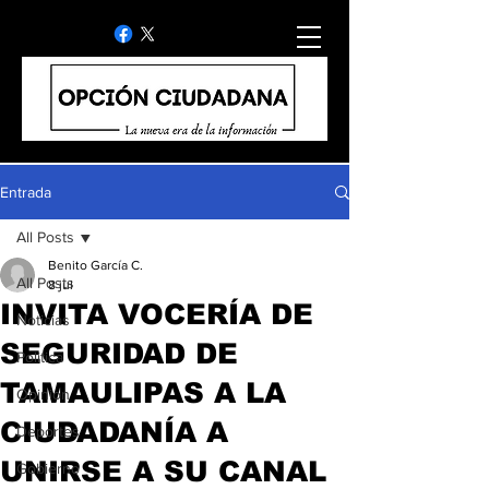
Entrada
All Posts
Benito García C.
All Posts
8 jul
INVITA VOCERÍA DE
Noticias
SEGURIDAD DE
Politica
TAMAULIPAS A LA
Opinion
CIUDADANÍA A
Deportes
UNIRSE A SU CANAL
Gobierno