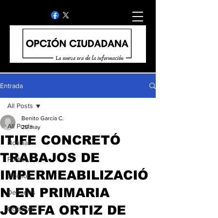
Entrada
All Posts
Benito García C.
All Posts
20 may
ITIFE CONCRETÓ
Noticias
TRABAJOS DE
Politica
IMPERMEABILIZACIÓ
Opinion
N EN PRIMARIA
Deportes
JOSEFA ORTIZ DE
Gobierno