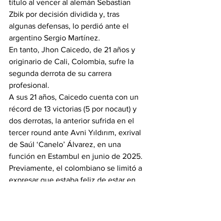
título al vencer al alemán Sebastian 
Zbik por decisión dividida y, tras 
algunas defensas, lo perdió ante el 
argentino Sergio Martínez.
En tanto, Jhon Caicedo, de 21 años y 
originario de Cali, Colombia, sufre la 
segunda derrota de su carrera 
profesional.
A sus 21 años, Caicedo cuenta con un 
récord de 13 victorias (5 por nocaut) y 
dos derrotas, la anterior sufrida en el 
tercer round ante 
Avni Yıldırım
, exrival 
de 
Saúl ‘Canelo’ Álvarez
, en una 
función en Estambul en junio de 2025.
Previamente, el colombiano se limitó a 
expresar que estaba feliz de estar en 
México y que la 
pelea contra Chávez Jr.
era una gran oportunidad en su carrera.
“Estamos listos para dar un gran 