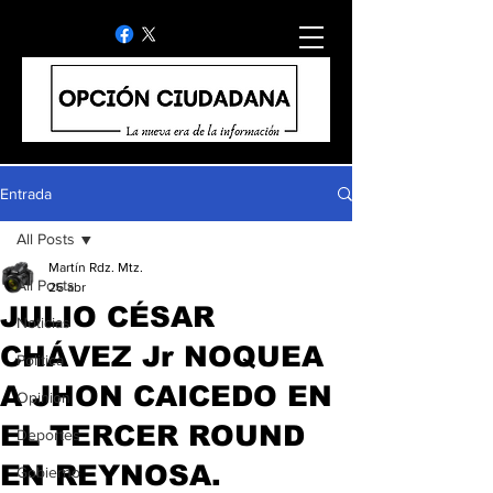
Entrada
All Posts
Martín Rdz. Mtz.
All Posts
26 abr
JULIO CÉSAR
Noticias
CHÁVEZ Jr NOQUEA
Politica
A JHON CAICEDO EN
Opinion
EL TERCER ROUND
Deportes
EN REYNOSA.
Gobierno